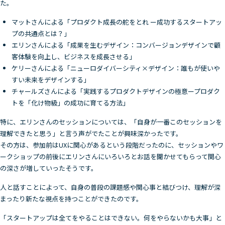
た。
マットさんによる「プロダクト成長の舵をとれ ー成功するスタートアッ
プの共通点とは？」
エリンさんによる「成果を生むデザイン：コンバージョンデザインで顧
客体験を向上し、ビジネスを成長させる」
ケリーさんによる「ニューロダイバーシティ×デザイン：誰もが使いや
すい未来をデザインする」
チャールズさんによる「実践するプロダクトデザインの極意ープロダク
トを「化け物級」の成功に育てる方法」
特に、エリンさんのセッションについては、「自身が一番このセッションを
理解できたと思う」と言う声がでたことが興味深かったです。
その方は、参加前はUXに関心があるという段階だったのに、セッションやワ
ークショップの前後にエリンさんにいろいろとお話を聞かせてもらって関心
の深さが増していったそうです。
人と話すことによって、自身の普段の課題感や関心事と結びつけ、理解が深
まったり新たな視点を持つことができたのです。
「スタートアップは全てをやることはできない。何をやらないかも大事」と