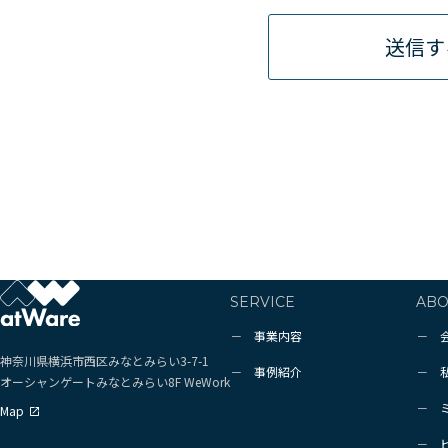
送信す
SERVICE
ABO
事業内容
神奈川県横浜市西区
みなとみらい3-7-1
事例紹介
オーシャンゲートみなとみらい
8F WeWork
Map