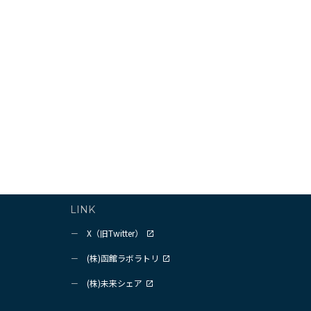
LINK
X（旧Twitter）
(株)函館ラボラトリ
(株)未来シェア